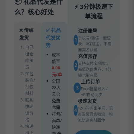
📦 礼品代发是什
⚡ 3分钟极速下
么？核心好处
单流程
❌ 传统
✅ 礼品
注册账号
发货
代发优
手机号/微信一键登
1
录，0保证金，不需
势
自己
要实名认证
租仓
成本
充值预存
库囤
低至
支持支付宝/微信，
2
货
0.08
充值送优惠券，1分
买包
元/单
钱也能充值
装盒/
全国
上传订单
打包
3
28大
Excel批量导入 /
材料
云仓
API自动同步
联系
免费
极速发货
快递
仓储
12小时内出单号，真
4
谈价
打包/
实发货真实物流，物
格
流轨迹实时回传
面单/
快递
快递
员上
费
全