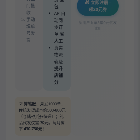
🎁 立即注册 ·
门揽
包
领20元券
收
API自
手动
动同
新用户专享5单0元代发
填单
步订
试用
号发
单
省
货
人工
真实
物流
轨迹
提升
店铺
分
💡
算笔账
：月发1000单，
传统发货成本约500-800元
（仓储+打包+快递）；礼
品代发仅需
70元
，每月省
下
430-730元
！