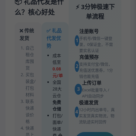
📦 礼品代发是什
⚡ 3分钟极速下
么？核心好处
单流程
❌ 传统
✅ 礼品
注册账号
发货
代发优
手机号/微信一键登
1
录，0保证金，不需
势
自己
要实名认证
租仓
成本
充值预存
库囤
低至
支持支付宝/微信，
2
货
0.08
充值送优惠券，1分
买包
元/单
钱也能充值
装盒/
全国
上传订单
打包
3
28大
Excel批量导入 /
材料
云仓
API自动同步
联系
免费
极速发货
快递
仓储
12小时内出单号，真
4
谈价
打包/
实发货真实物流，物
格
流轨迹实时回传
面单/
快递
快递
员上
费
全