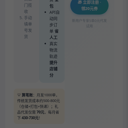
🎁 立即注册 ·
门揽
包
领20元券
收
API自
手动
动同
新用户专享5单0元代发
填单
步订
试用
号发
单
省
货
人工
真实
物流
轨迹
提升
店铺
分
💡
算笔账
：月发1000单，
传统发货成本约500-800元
（仓储+打包+快递）；礼
品代发仅需
70元
，每月省
下
430-730元
！