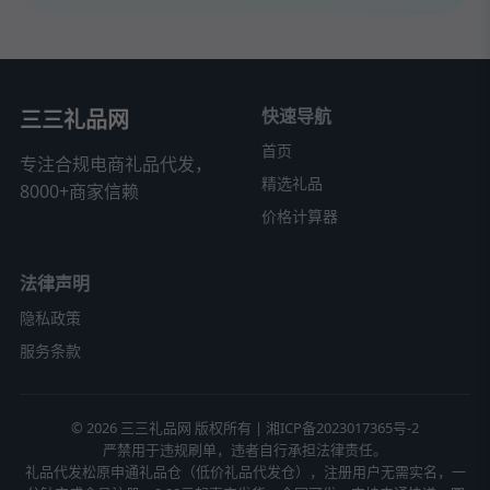
快速导航
三三礼品网
首页
专注合规电商礼品代发，
精选礼品
8000+商家信赖
价格计算器
法律声明
隐私政策
服务条款
© 2026 三三礼品网 版权所有 |
湘ICP备2023017365号-2
严禁用于违规刷单，违者自行承担法律责任。
礼品代发松原申通礼品仓（低价礼品代发仓），注册用户无需实名，一