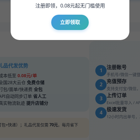
注册即领，0.08元起无门槛使用
* 钻石会员低至0.065元/单，充值赠送可叠加
立即领取
 礼品代发优势
注册账号
1
手机号/微信一键
成本低至
0.08元/单
充值预存
全国28大云仓
免费仓储
2
支持支付宝/微信
打包/面单/快递费
全包
上传订单
API自动同步订单
省人工
3
Excel批量导入 / 
真实物流轨迹
提升店铺分
极速发货
4
12小时内出单号
储+打包+快递）；礼品代发仅需
70元
，每月省下