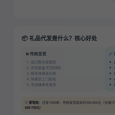
📦 礼品代发是什么？核心好处
❌ 传统发货
✅
自己租仓库囤货
买包装盒/打包材料
联系快递谈价格
快递员上门揽收
手动填单号发货
💡
算笔账
：月发1000单，传统发货成本约500-800元（仓
430-730元
！