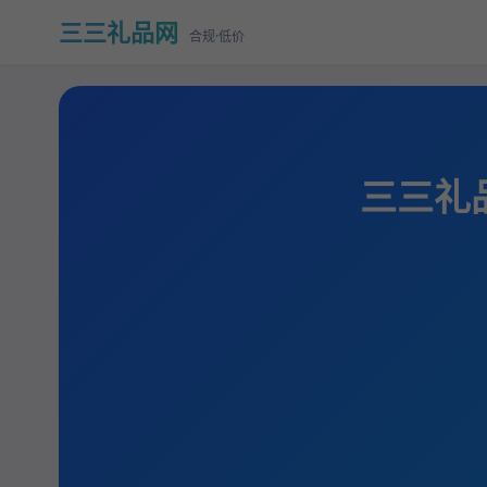
三三礼品网
合规·低价
三三礼品