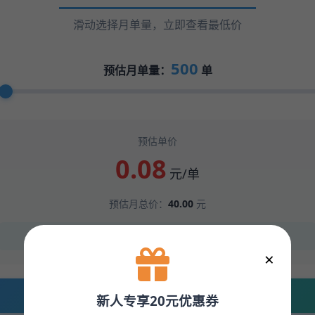
滑动选择月单量，立即查看最低价
500
预估月单量：
单
预估单价
0.08
元/单
预估月总价：
40.00
元
✨ 新用户专享：首月满500单可升级进阶价
×
立即按此价格下单 →
新人专享20元优惠券