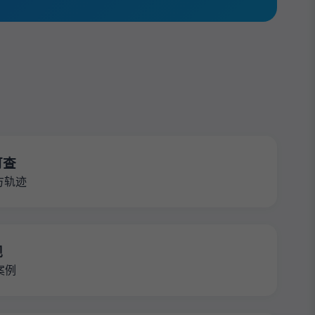
可查
方轨迹
规
案例