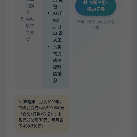
🎁 立即注册 ·
门揽
包
领20元券
收
API自
手动
动同
新用户专享5单0元代发
填单
步订
试用
号发
单
省
货
人工
真实
物流
轨迹
提升
店铺
分
💡
算笔账
：月发1000单，
传统发货成本约500-800元
（仓储+打包+快递）；礼
品代发仅需
70元
，每月省
下
430-730元
！