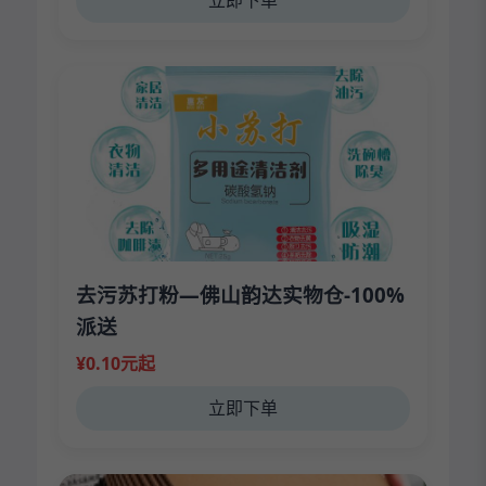
立即下单
去污苏打粉—佛山韵达实物仓-100%
派送
¥0.10元起
立即下单