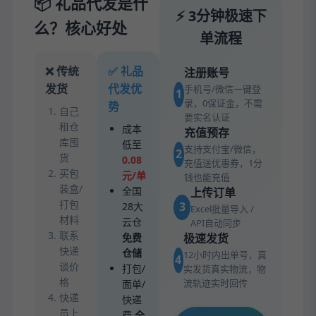
📦 礼品代发是什
⚡ 3分钟极速下
么？核心好处
单流程
❌ 传统
✅ 礼品
注册账号
发货
代发优
手机号/微信一键登
1
录，0保证金，不需
势
自己
要实名认证
租仓
成本
充值预存
库囤
低至
支持支付宝/微信，
2
货
0.08
充值送优惠券，1分
买包
元/单
钱也能充值
装盒/
全国
上传订单
打包
3
28大
Excel批量导入 /
材料
云仓
API自动同步
联系
免费
极速发货
快递
仓储
12小时内出单号，真
4
谈价
打包/
实发货真实物流，物
格
流轨迹实时回传
面单/
快递
快递
员上
费
全