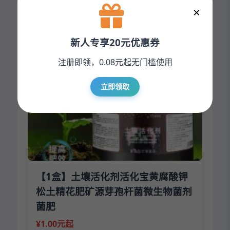
×
¥1.30元起
立即下单
新人专享20元优惠券
注册即领，0.08元起无门槛使用
立即领取
【1盒】土壤活化剂活化宝黄腐酸钾
松土精花肥矿源芽孢杆菌微生物菌剂
菌肥
¥1.00元起