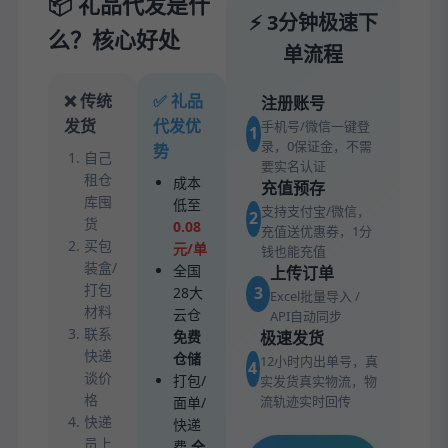
📦 礼品代发是什
⚡ 3分钟极速下
么？核心好处
单流程
❌ 传统
✅ 礼品
注册账号
发货
代发优
手机号/微信一键登
1
录，0保证金，不需
势
自己
要实名认证
租仓
成本
充值预存
库囤
低至
支持支付宝/微信，
2
货
0.08
充值送优惠券，1分
买包
元/单
钱也能充值
装盒/
全国
上传订单
打包
3
28大
Excel批量导入 /
材料
云仓
API自动同步
联系
免费
极速发货
快递
仓储
12小时内出单号，真
4
谈价
打包/
实发货真实物流，物
格
流轨迹实时回传
面单/
快递
快递
员上
费
全