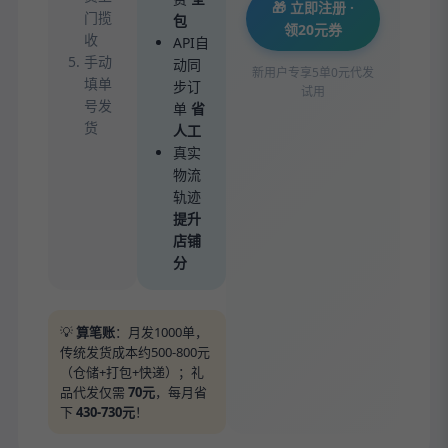
🎁 立即注册 ·
门揽
包
领20元券
收
API自
手动
动同
新用户专享5单0元代发
填单
步订
试用
号发
单
省
货
人工
真实
物流
轨迹
提升
店铺
分
💡
算笔账
：月发1000单，
传统发货成本约500-800元
（仓储+打包+快递）；礼
品代发仅需
70元
，每月省
下
430-730元
！