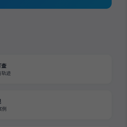
可查
方轨迹
规
案例