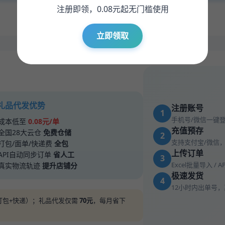
注册即领，0.08元起无门槛使用
* 钻石会员低至0.065元/单，充值赠送可叠加
立即领取
 礼品代发优势
注册账号
1
手机号/微信一键
成本低至
0.08元/单
充值预存
全国28大云仓
免费仓储
2
支持支付宝/微信
打包/面单/快递费
全包
上传订单
API自动同步订单
省人工
3
Excel批量导入 / 
真实物流轨迹
提升店铺分
极速发货
4
12小时内出单号
储+打包+快递）；礼品代发仅需
70元
，每月省下