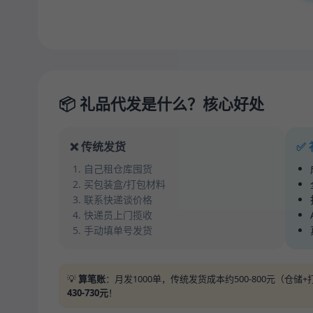
📦 礼品代发是什么？核心好处
❌ 传统发货
✅
自己租仓库囤货
买包装盒/打包材料
联系快递谈价格
快递员上门揽收
手动填单号发货
💡
算笔账
：月发1000单，传统发货成本约500-800元（仓
430-730元
！