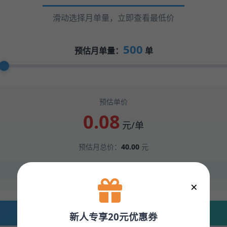
滑动选择月单量，立即查看最低价
500
预估月单量：
单
预估单价
0.08
元/单
预估月总价：
40.00
元
✨ 新用户专享：首月满500单可升级进阶价
×
立即按此价格下单 →
新人专享20元优惠券