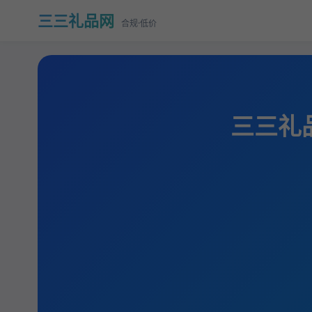
三三礼品网
合规·低价
三三礼品