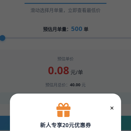
滑动选择月单量，立即查看最低价
500
预估月单量：
单
预估单价
0.08
元/单
预估月总价：
40.00
元
✨ 新用户专享：首月满500单可升级进阶价
×
立即按此价格下单 →
新人专享20元优惠券