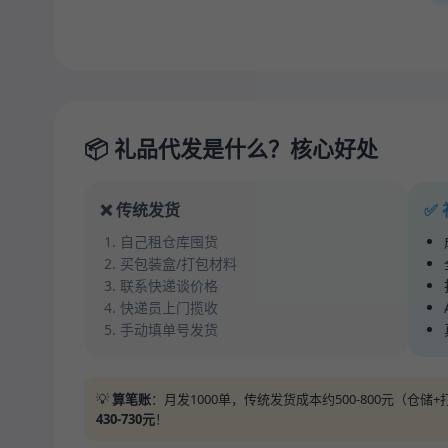
📦 礼品代发是什么？核心好处
❌ 传统发货
✅
自己租仓库囤货
买包装盒/打包材料
联系快递谈价格
快递员上门揽收
手动填单号发货
💡
算笔账
：月发1000单，传统发货成本约500-800元（仓
430-730元
！