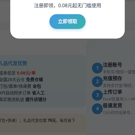
注册即领，0.08元起无门槛使用
* 钻石会员低至0.065元/单，充值赠送可叠加
立即领取
 礼品代发优势
注册账号
1
手机号/微信一键
成本低至
0.08元/单
充值预存
全国28大云仓
免费仓储
2
支持支付宝/微信
打包/面单/快递费
全包
上传订单
API自动同步订单
省人工
3
Excel批量导入 / 
真实物流轨迹
提升店铺分
极速发货
4
12小时内出单号
储+打包+快递）；礼品代发仅需
70元
，每月省下