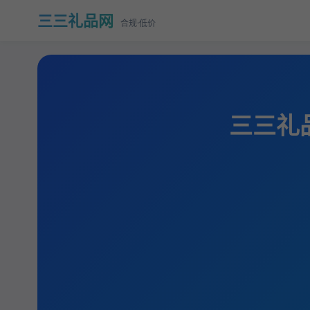
三三礼品网
合规·低价
三三礼品