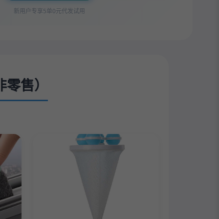
新用户专享5单0元代发试用
非零售）