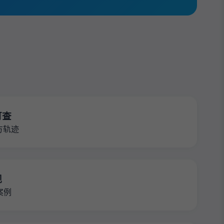
可查
方轨迹
规
案例