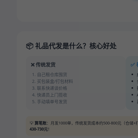
📦 礼品代发是什么？核心好处
❌ 传统发货
✅
自己租仓库囤货
买包装盒/打包材料
联系快递谈价格
快递员上门揽收
手动填单号发货
💡
算笔账
：月发1000单，传统发货成本约500-800元（仓
430-730元
！