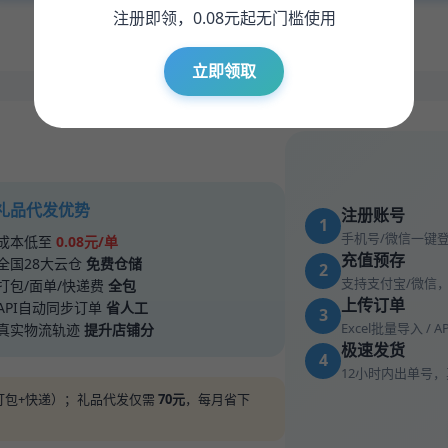
注册即领，0.08元起无门槛使用
* 钻石会员低至0.065元/单，充值赠送可叠加
立即领取
 礼品代发优势
注册账号
1
手机号/微信一键
成本低至
0.08元/单
充值预存
全国28大云仓
免费仓储
2
支持支付宝/微信
打包/面单/快递费
全包
上传订单
API自动同步订单
省人工
3
Excel批量导入 / 
真实物流轨迹
提升店铺分
极速发货
4
12小时内出单号
储+打包+快递）；礼品代发仅需
70元
，每月省下